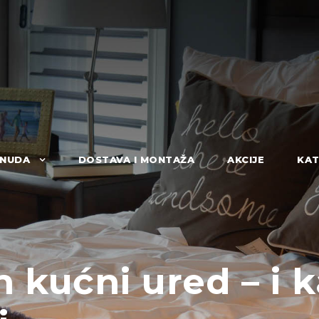
NUDA
DOSTAVA I MONTAŽA
AKCIJE
KAT
 kućni ured – i 