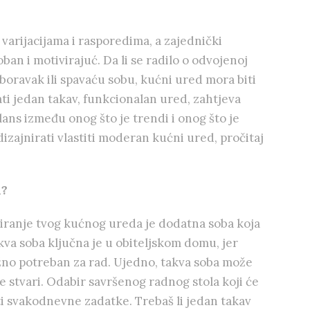
arijacijama i rasporedima, a zajednički
ban i motivirajuć. Da li se radilo o odvojenoj
oravak ili spavaću sobu, kućni ured mora biti
ati jedan takav, funkcionalan ured, zahtjeva
ans između onog što je trendi i onog što je
izajnirati vlastiti moderan kućni ured, pročitaj
d?
niranje tvog kućnog ureda je dodatna soba koja
akva soba ključna je u obiteljskom domu, jer
užno potreban za rad. Ujedno, takva soba može
e stvari. Odabir savršenog radnog stola koji će
ti svakodnevne zadatke. Trebaš li jedan takav