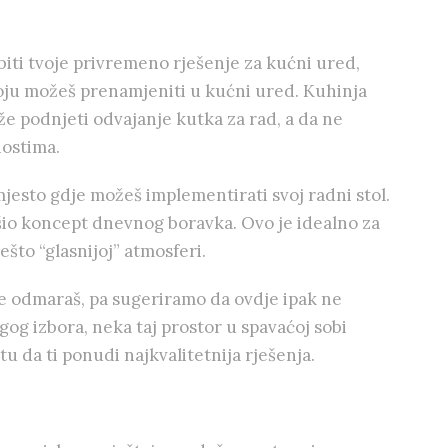
biti tvoje privremeno rješenje za kućni ured,
ju možeš prenamjeniti u kućni ured. Kuhinja
že podnjeti odvajanje kutka za rad, a da ne
nostima.
mjesto gdje možeš implementirati svoj radni stol.
rušio koncept dnevnog boravka. Ovo je idealno za
ešto “glasnijoj” atmosferi.
dje odmaraš, pa sugeriramo da ovdje ipak ne
og izbora, neka taj prostor u spavaćoj sobi
u da ti ponudi najkvalitetnija rješenja.