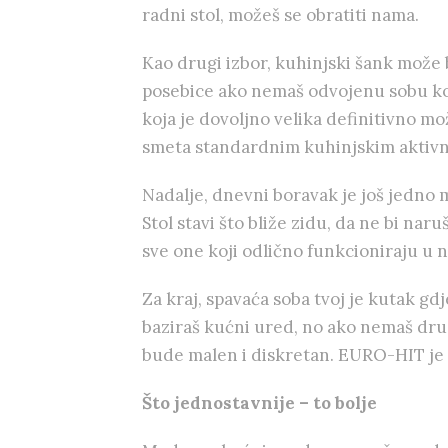
radni stol, možeš se obratiti nama.
Kao drugi izbor, kuhinjski šank može 
posebice ako nemaš odvojenu sobu ko
koja je dovoljno velika definitivno mo
smeta standardnim kuhinjskim aktiv
Nadalje, dnevni boravak je još jedno 
Stol stavi što bliže zidu, da ne bi na
sve one koji odlično funkcioniraju u n
Za kraj, spavaća soba tvoj je kutak g
baziraš kućni ured, no ako nemaš drug
bude malen i diskretan. EURO-HIT je t
Što jednostavnije – to bolje