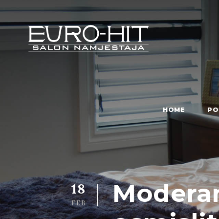
HOME
PO
Moderan
18
FEB