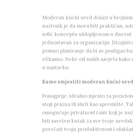
Moderan kućni ured dolazi u brojnim v
nazivnik je da mora biti praktičan, udo
sobi, konceptu uklopljenom u dnevni b
jednostavan za organizaciju. Dizajnir
pomno planiranje da bi se postigao bal
efikasno. Neke od naših savjeta kako d
u nastavku.
Kamo smjestiti moderan kućni ure
Ponajprije, idealno mjesto za pozicio
stoji prazna ili služi kao spremište. T
omogućuje privatnost i mir koji je n
biti savršen kutak za sve tvoje uredsk
povećati tvoju produktivnost i olakša