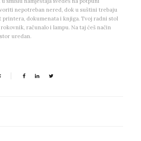
u smislu namještaja svedeš na potpuni
oriti nepotreban nered, dok u suštini trebaju
 printera, dokumenata i knjiga. Tvoj radni stol
rokovnik, računalo i lampu. Na taj ćeš način
ostor uredan.
S