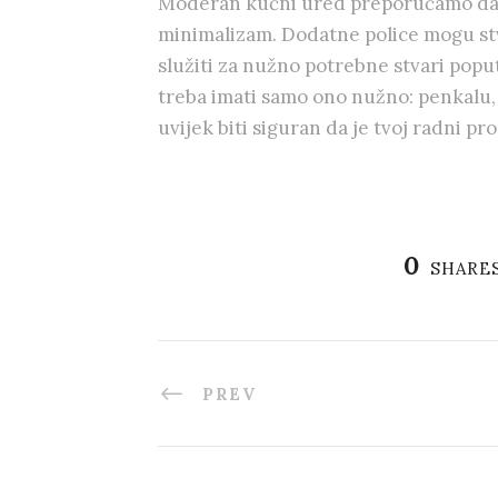
Moderan kućni ured preporučamo da 
minimalizam. Dodatne police mogu stv
služiti za nužno potrebne stvari poput
treba imati samo ono nužno: penkalu, 
uvijek biti siguran da je tvoj radni pr
0
SHARE
PREV