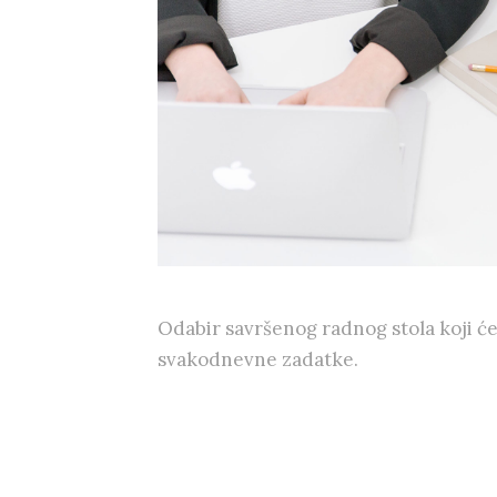
Odabir savršenog radnog stola koji će
svakodnevne zadatke.