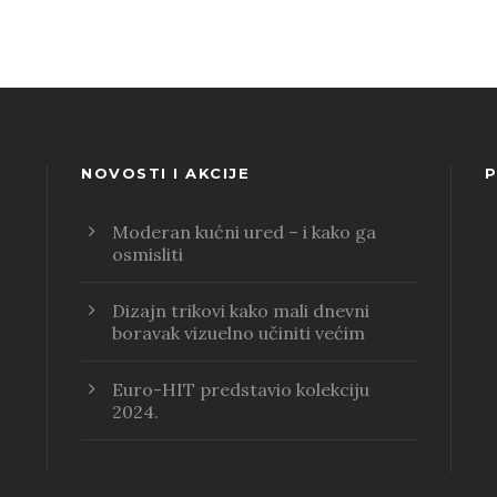
NOVOSTI I AKCIJE
P
Moderan kućni ured – i kako ga
osmisliti
Dizajn trikovi kako mali dnevni
boravak vizuelno učiniti većim
Euro-HIT predstavio kolekciju
2024.