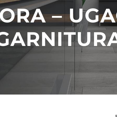
ORA – UG
GARNITUR