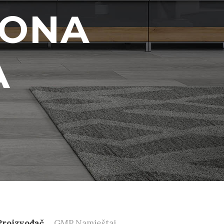
AONA
A
Proizvođač
GMP Namještaj