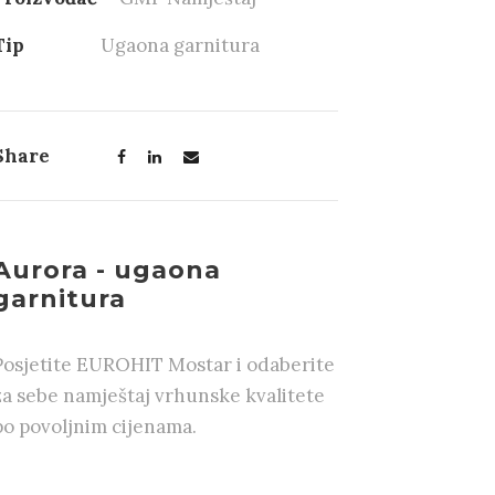
Tip
Ugaona garnitura
Share
Aurora - ugaona
garnitura
Posjetite EUROHIT Mostar i odaberite
za sebe namještaj vrhunske kvalitete
po povoljnim cijenama.