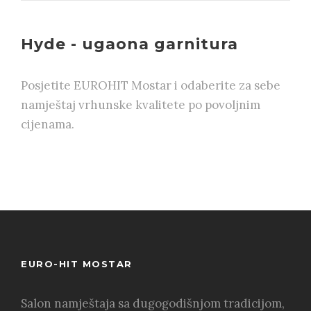
Hyde - ugaona garnitura
Posjetite EUROHIT Mostar i odaberite za sebe
namještaj vrhunske kvalitete po povoljnim
cijenama.
EURO-HIT MOSTAR
Salon namještaja sa dugogodišnjom tradicijom,