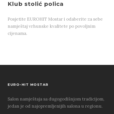
Klub stolić polica
Posjetite EUROHIT Mostar i odaberite za sebe
namještaj vrhunske kvalitete po povoljnim
cijenama.
EURO-HIT MOSTAR
Salon namještaja sa dugogodišnjom tradicijom,
jedan je od najopremljenijih salona u regionu.