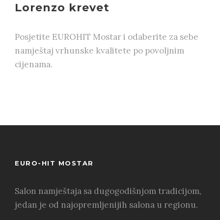
Lorenzo krevet
Posjetite EUROHIT Mostar i odaberite za sebe
namještaj vrhunske kvalitete po povoljnim
cijenama.
EURO-HIT MOSTAR
Salon namještaja sa dugogodišnjom tradicijom,
jedan je od najopremljenijih salona u regionu.