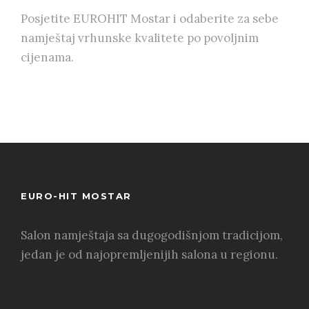
Posjetite EUROHIT Mostar i odaberite za sebe
namještaj vrhunske kvalitete po povoljnim
cijenama.
EURO-HIT MOSTAR
Salon namještaja sa dugogodišnjom tradicijom,
jedan je od najopremljenijih salona u regionu.