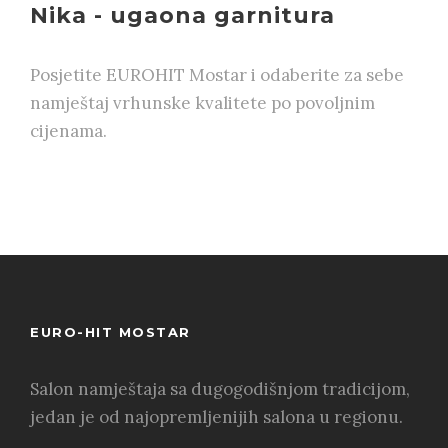
Nika - ugaona garnitura
Posjetite EUROHIT Mostar i odaberite za sebe
namještaj vrhunske kvalitete po povoljnim
cijenama.
EURO-HIT MOSTAR
Salon namještaja sa dugogodišnjom tradicijom,
jedan je od najopremljenijih salona u regionu.