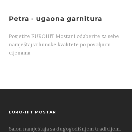
Petra - ugaona garnitura
Posjetite EUROHIT Mostar i odaberite za sebe
namještaj vrhunske kvalitete po povoljnim
cijenama.
EURO-HIT MOSTAR
Salon namještaja sa dugogodišnjom tradicijom,