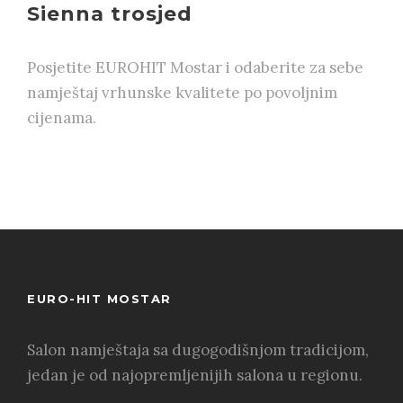
Sienna trosjed
Posjetite EUROHIT Mostar i odaberite za sebe
namještaj vrhunske kvalitete po povoljnim
cijenama.
EURO-HIT MOSTAR
Salon namještaja sa dugogodišnjom tradicijom,
jedan je od najopremljenijih salona u regionu.