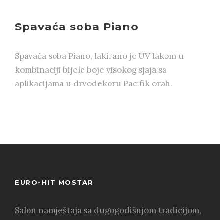
Spavaća soba Piano
Spavaća soba Piano, lakirano je UV lakom u
kombinaciji bijele boje visokog sjaja sa
aplikacijama u drvodekoru Pacifik orah.
EURO-HIT MOSTAR
Salon namještaja sa dugogodišnjom tradicijom,