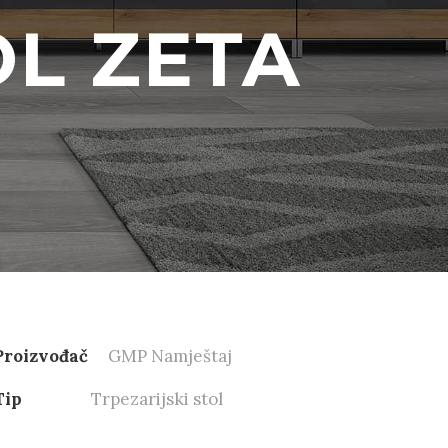
OL ZETA
Proizvođač
GMP Namještaj
Tip
Trpezarijski stol