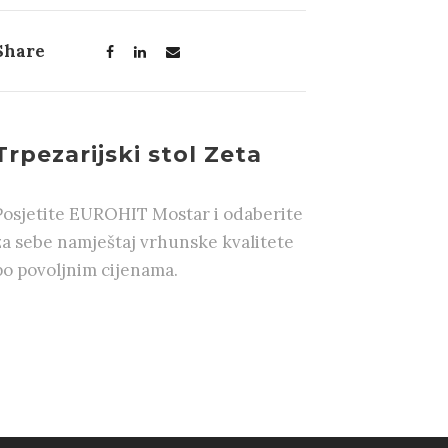
Share
Trpezarijski stol Zeta
Posjetite EUROHIT Mostar i odaberite
za sebe namještaj vrhunske kvalitete
po povoljnim cijenama.