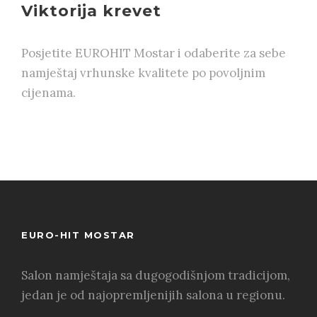
Viktorija krevet
Posjetite EUROHIT Mostar i odaberite za sebe
namještaj vrhunske kvalitete po povoljnim
cijenama.
EURO-HIT MOSTAR
Salon namještaja sa dugogodišnjom tradicijom,
jedan je od najopremljenijih salona u regionu.