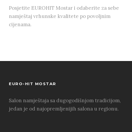
Posjetite EUROHIT Mostar i odaberite za sebe
namještaj vrhunske kvalitete po povoljnim
cijenama.
EURO-HIT MOSTAR
Salon namještaja sa dugogodišnjom tradicijom,
jedan je od najopremljenijih salona u regionu.