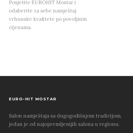
Posjetite EUROHIT Mostar i
odaberite za sebe namještaj
vrhunske kvalitete po povoljnim
cijenama.
EURO-HIT MOSTAR
Salon namještaja sa dugogodišnjom tradicijom,
jedan je od najopremljenijih salona u regionu.