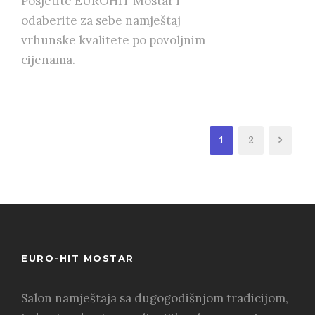
Posjetite EUROHIT Mostar i
odaberite za sebe namještaj
vrhunske kvalitete po povoljnim
cijenama.
1
2
EURO-HIT MOSTAR
Salon namještaja sa dugogodišnjom tradicijom,